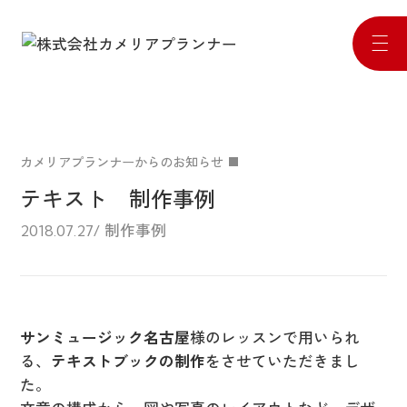
株
式
会
社
カ
メ
カメリアプランナーからのお知らせ
リ
テキスト 制作事例
ア
プ
制作事例
2018.07.27
ラ
ン
ナ
ー
サ
サンミュージック名古屋
様のレッスンで用いられ
イ
る、
テキストブックの制作
をさせていただきまし
ト
た。
メ