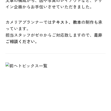
文章の構成から、図や写真のレイアウトなど、デザ
ニ
イン企画からお手伝いさせていただきました。
ュ
ー
を
カメリアプランナーでは
テキスト、教本
の制作も承
開
っています。
く
担当スタッフがゼロからご対応致しますので、
是非
ご相談ください。
トピックス一覧