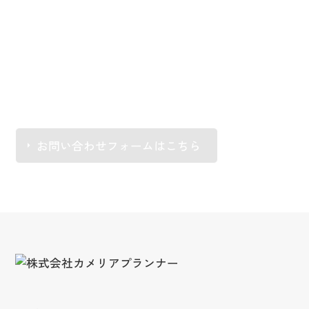
お問い合わせ
カメリアプランナーの事業について、
ご相談、ご質問等ありましたら、お気軽にお問い合
わせください。
arrow_right
お問い合わせフォームはこちら