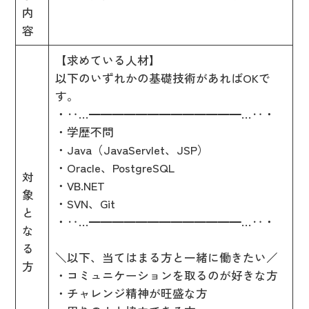
内
容
【求めている人材】
以下のいずれかの基礎技術があればOKで
す。
・‥…━━━━━━━━━━━━━…‥・
・学歴不問
・Java（JavaServlet、JSP）
・Oracle、PostgreSQL
対
・VB.NET
象
・SVN、Git
と
・‥…━━━━━━━━━━━━━…‥・
な
る
＼以下、当てはまる方と一緒に働きたい／
方
・コミュニケーションを取るのが好きな方
・チャレンジ精神が旺盛な方